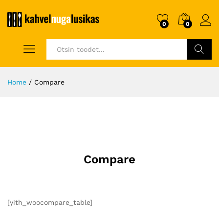
0
0
Otsi
Home
/
Compare
Compare
[yith_woocompare_table]