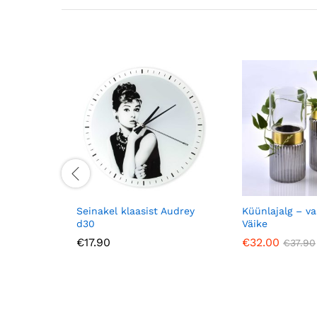
Seinakel klaasist Audrey
Küünlajalg – v
d30
Väike
€
17.90
€
32.00
€
37.90