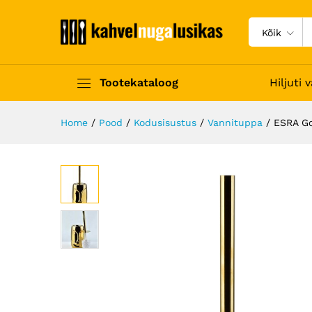
Kõik
Tootekataloog
Hiljuti
Home
/
Pood
/
Kodusisustus
/
Vannituppa
/
ESRA Go