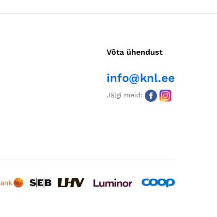
Võta ühendust
info@knl.ee
Jälgi meid: