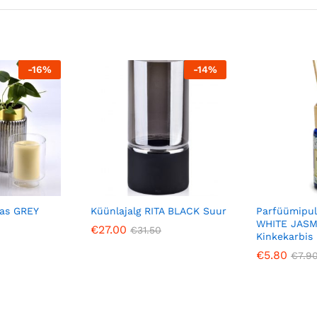
-
16
%
-
14
%
aas GREY
Küünlajalg RITA BLACK Suur
Parfüümipu
WHITE JASM
€
27.00
€
31.50
Kinkekarbis
€
5.80
€
7.9