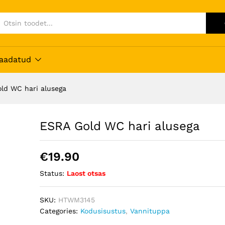
 vaadatud
ld WC hari alusega
ESRA Gold WC hari alusega
€
19.90
Status:
Laost otsas
SKU:
HTWM3145
Categories:
Kodusisustus
,
Vannituppa