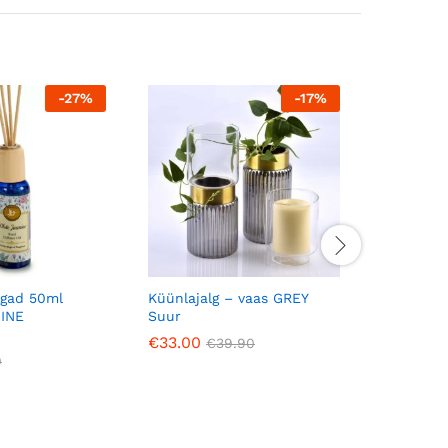
-
27
%
-
17
%
lgad 50ml
Küünlajalg – vaas GREY
Seinakell
INE
Suur
d30
€
33.00
€
17.90
€
39.90
0