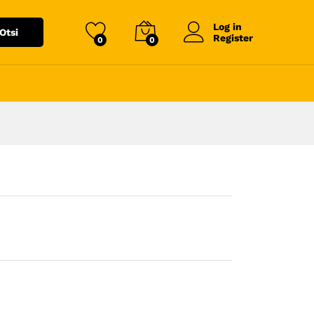
Log in
Otsi
Register
0
0