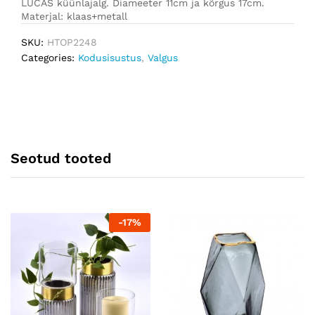
LUCAS küünlajalg. Diameeter 11cm ja kõrgus 17cm.
Materjal: klaas+metall
SKU:
HTOP2248
Categories:
Kodusisustus
,
Valgus
Seotud tooted
-
17
%