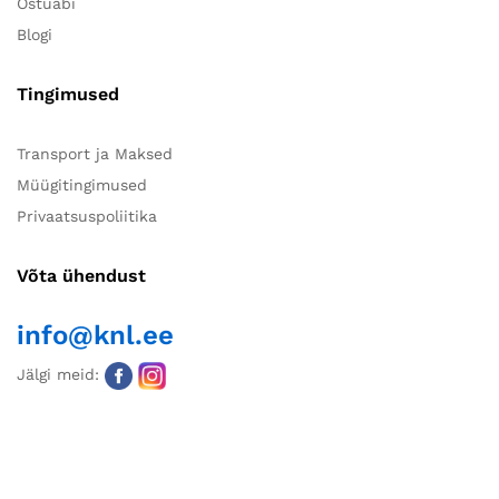
Ostuabi
Blogi
Tingimused
Transport ja Maksed
Müügitingimused
Privaatsuspoliitika
Võta ühendust
info@knl.ee
Jälgi meid: