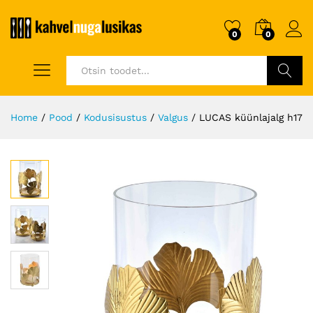
0
0
Otsi
Home
/
Pood
/
Kodusisustus
/
Valgus
/
LUCAS küünlajalg h17