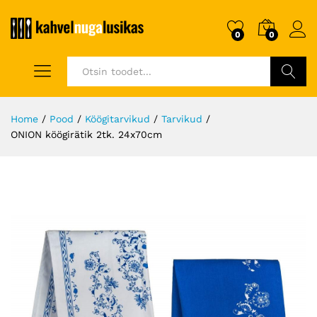
0
0
Otsi
Home
/
Pood
/
Köögitarvikud
/
Tarvikud
/
ONION köögirätik 2tk. 24x70cm