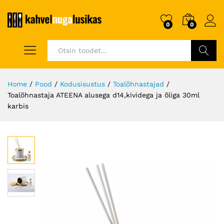
0
0
Otsi
Home
/
Pood
/
Kodusisustus
/
Toalõhnastajad
/
Toalõhnastaja ATEENA alusega d14,kividega ja õliga 30ml
karbis