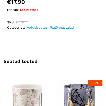
€
17.90
Status:
Laost otsas
SKU:
HTTP7111
Categories:
Kodusisustus
,
Toalõhnastajad
Seotud tooted
-
35
%