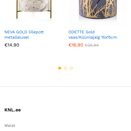
NEVA GOLD lillepott
ODETTE Gold
metallalusel
vaas/Küünlajalg 15x15cm
€
14.90
€
16.90
€
25.90
KNL.ee
Meist