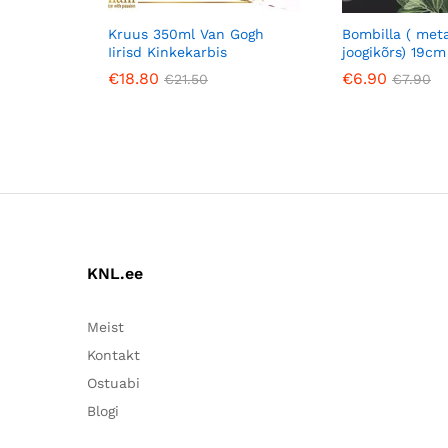
Kruus 350ml Van Gogh
Bombilla ( meta
Iirisd Kinkekarbis
joogikõrs) 19cm
€
18.80
€
6.90
€
21.50
€
7.90
KNL.ee
Meist
Kontakt
Ostuabi
Blogi