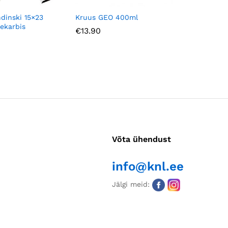
ndinski 15×23
Kruus GEO 400ml
Termotop
kekarbis
430ml
€
13.90
€
16.90
Võta ühendust
info@knl.ee
Jälgi meid: