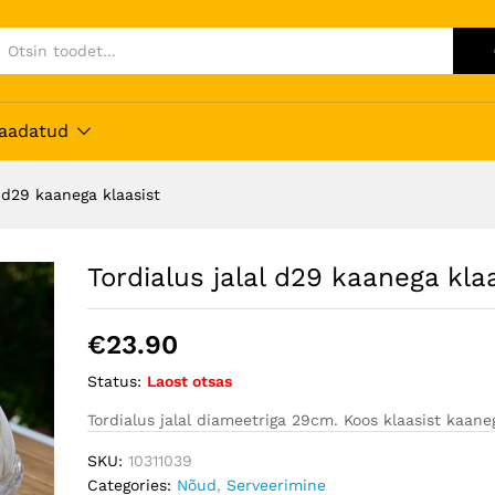
 vaadatud
l d29 kaanega klaasist
Tordialus jalal d29 kaanega kla
€
23.90
Status:
Laost otsas
Tordialus jalal diameetriga 29cm. Koos klaasist kaane
SKU:
10311039
Categories:
Nõud
,
Serveerimine