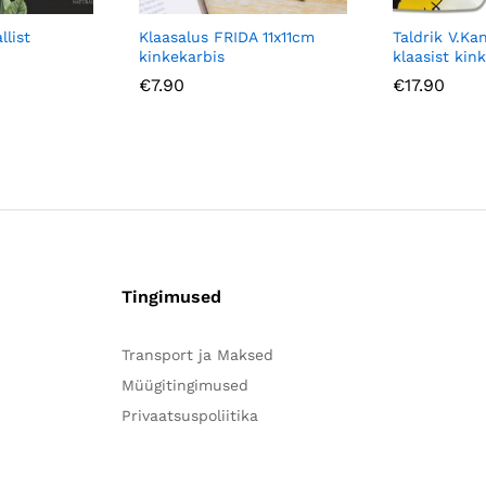
llist
Klaasalus FRIDA 11x11cm
Taldrik V.Ka
kinkekarbis
klaasist kin
€
7.90
€
17.90
Tingimused
Transport ja Maksed
Müügitingimused
Privaatsuspoliitika