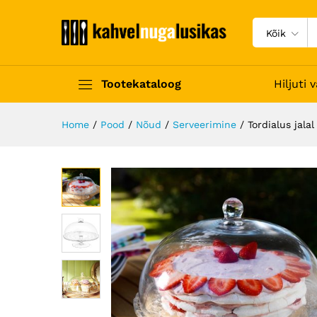
Kõik
Tootekataloog
Hiljuti
Home
/
Pood
/
Nõud
/
Serveerimine
/
Tordialus jala