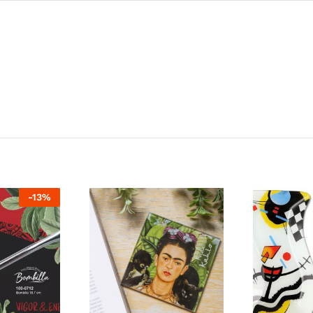
-
13
%