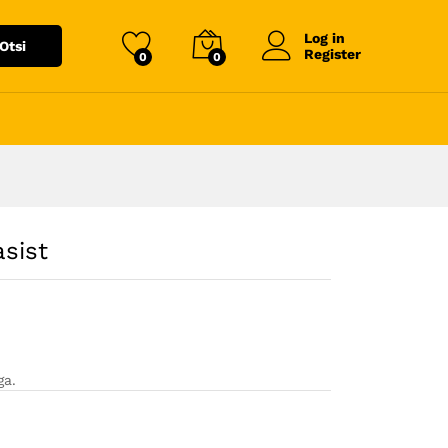
Log in
Otsi
Register
0
0
asist
ga.